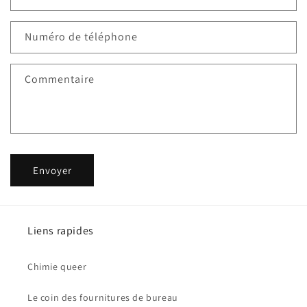
u
l
Numéro de téléphone
a
i
Commentaire
r
e
d
e
c
Envoyer
o
n
t
a
Liens rapides
c
t
Chimie queer
Le coin des fournitures de bureau