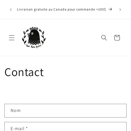
et
Pendant 
passer
Livraison gratuite au Canada pour commande +100$
prenons 
au
sur 
contenu
Panier
Contact
F
Nom
o
r
E-mail
*
m